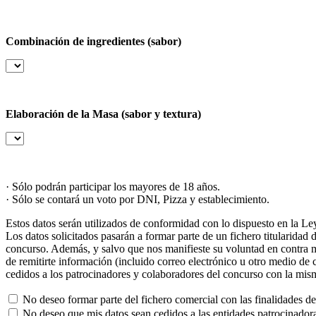
Combinación de ingredientes (sabor)
Elaboración de la Masa (sabor y textura)
· Sólo podrán participar los mayores de 18 años.
· Sólo se contará un voto por DNI, Pizza y establecimiento.
Estos datos serán utilizados de conformidad con lo dispuesto en la L
Los datos solicitados pasarán a formar parte de un fichero titularida
concurso. Además, y salvo que nos manifieste su voluntad en contra ma
de remitirte información (incluido correo electrónico u otro medio de
cedidos a los patrocinadores y colaboradores del concurso con la mism
No deseo formar parte del fichero comercial con las finalidades des
No deseo que mis datos sean cedidos a las entidades patrocinador