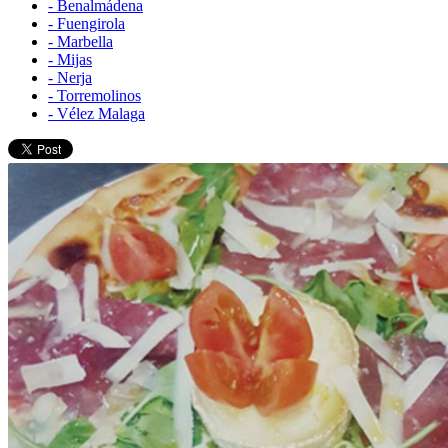
- Benalmádena
- Fuengirola
- Marbella
- Mijas
- Nerja
- Torremolinos
- Vélez Malaga