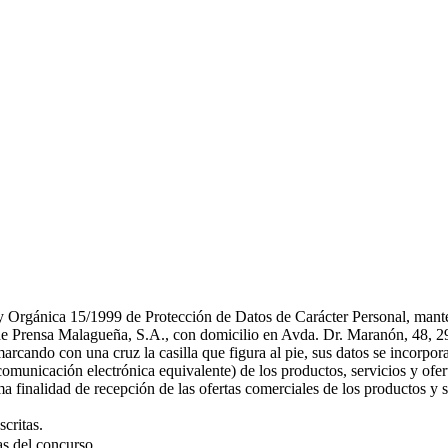
ey Orgánica 15/1999 de Protección de Datos de Carácter Personal, mante
d de Prensa Malagueña, S.A., con domicilio en Avda. Dr. Maranón, 48, 29
rcando con una cruz la casilla que figura al pie, sus datos se incorpora
 comunicación electrónica equivalente) de los productos, servicios y of
a finalidad de recepción de las ofertas comerciales de los productos y s
critas.
as del concurso.